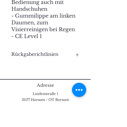
Bedienung auch mit
Handschuhen
- Gummilippe am linken
Daumen, zum
Visierreinigen bei Regen
- CE Level 1
Rückgaberichtlinien
Alle Rücksendungen müssen
innerhalb von 28 Tagen nach
dem Erfüllungsdatum
zurückgesendet werden.
Adresse
Lindenstraße 1
Wir bieten Ihnen dazu die
31177 Harsum / OT Borsum
folgenden Rückgabeoptionen an:
Kontakt
Rückerstattung auf die
ursprüngliche Zahlungsmethode
+49152 /
26370905
motorradgarage@online.de
Artikel, die nicht für eine