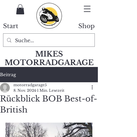
Start
Shop
MIKES
MOTORRADGARAGE
Beitrag
motorradgarage5
8. Nov. 2024
1 Min. Lesezeit
Rückblick BOB Best-of-
British